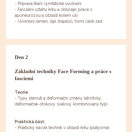
- Příprava tkání: lymfatické uvolnění
- Fasciální vztahy krku a obličeje, práce s
aponeurózou a oblastí kolem uší
- Uvolnění ramen, šíje, trapézů, horní části zad
Den 2
Základní techniky Face Forming a práce s
fasciemi
Teorie
:
- Typy stárnutí a deformační změny (atrofický,
deformačně-otokový, svalový, kombinovaný typ)
Praktická část:
- Praktický nácvik technik v oblasti krku (platysma),