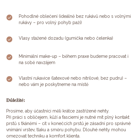
Pohodlné oblečení (ideálně bez rukávů nebo s volnými
rukávy – pro volný pohyb paží)
Vlasy stažené dozadu (gumička nebo čelenka)
Minimální make-up – během praxe budeme pracovat i
na sobě navzájem
Vlastní rukavice (latexové nebo nitrilové, bez pudru) –
nebo vám je poskytneme na místě
Důležité:
Prosíme, aby účastníci měli krátce zastřižené nehty.
Při práci s obličejem, kůží a fasciemi je nutné mít plný kontakt
prstů s tkáněmi – cit v konečcích prstů je zásadní pro správné
vnímání vrstev, tlaku a směru pohybu. Dlouhé nehty mohou
omezovat techniku a komfort klienta.