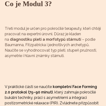
Co je Modul 3?
Třetí modul je určen pro pokročilé terapeuty, kteří chtějí
pracovat na expertní úrovni. Důraz je kladen
na
diagnostiku pleti a morfotypů stárnutí
– podle
Baumanna, Fitzpatricka i jednotlivých archetypů.
Naučíte se vyhodnocovat typ pleti, stupeň pružnosti,
asymetrie i hlavní známky stárnutí.
V praktické části se naučíte
kompletní Face Forming
2.0 protokol (75–90 minut)
, který zahrnuje pokročilé
bukální techniky, práci s asymetriemi a integraci
postizometrické relaxace (PIR). Zvládnete přizpůsobit