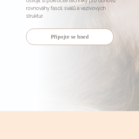
osvojit si pokročilé techniky pro obnovu
rovnováhy fascií, svalů a vazivových
struktur
.
Připojte se hned