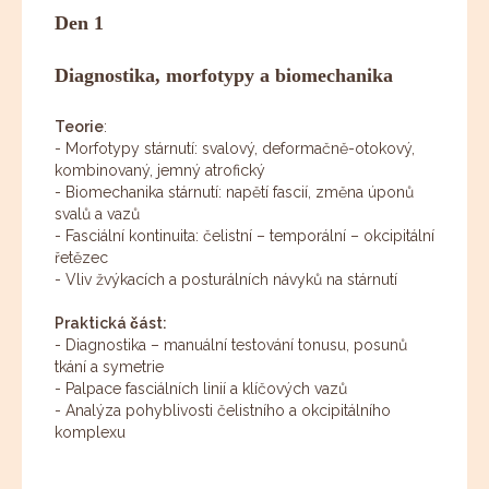
Den 1
Diagnostika, morfotypy a biomechanika
Teorie
:
- Morfotypy stárnutí: svalový, deformačně-otokový,
kombinovaný, jemný atrofický
- Biomechanika stárnutí: napětí fascií, změna úponů
svalů a vazů
- Fasciální kontinuita: čelistní – temporální – okcipitální
řetězec
- Vliv žvýkacích a posturálních návyků na stárnutí
Praktická část:
- Diagnostika – manuální testování tonusu, posunů
tkání a symetrie
- Palpace fasciálních linií a klíčových vazů
- Analýza pohyblivosti čelistního a okcipitálního
komplexu