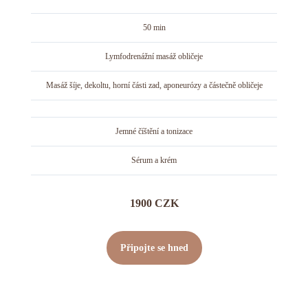
50 min
Lymfodrenážní masáž obličeje
Masáž šíje, dekoltu, horní části zad, aponeurózy a částečně obličeje
Jemné číštění a tonizace
Sérum a krém
1900 CZK
Připojte se hned